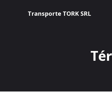
Saltar
al
Transporte TORK SRL
contenido
Tér